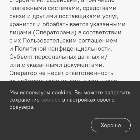
платежными системами, средствами
связи и другими поставщиками услуг,
хранится и обрабатывается указанными
лицами (Операторами) в соответствии
с их Пользовательским соглашением
и Политикой конфиденциальности.
Субъект персональных данных и/
или с указанными документами.
Оператор не несет ответственность
за действия третьих лиц, в том числе
указанных в настоящем пункте
Мы используем cookies. Вы можете запретить
поставщиков услуг.
сохранение
cookies
в настройках своего
браузера.
8.6. Установленные субъектом
персональных данных запреты
Хорошо
на передачу (кроме предоставления
доступа), а также на обработку или