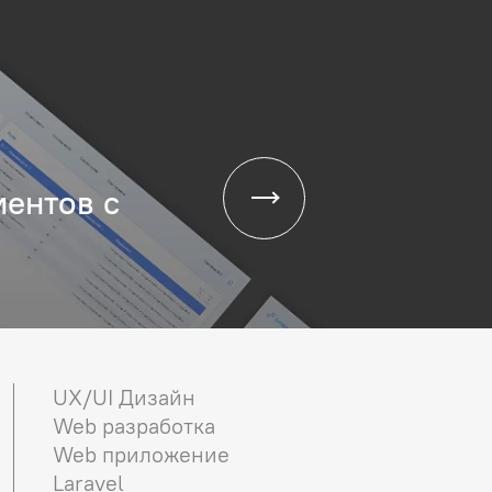
иентов с
UX/UI Дизайн
Web разработка
Web приложение
Laravel