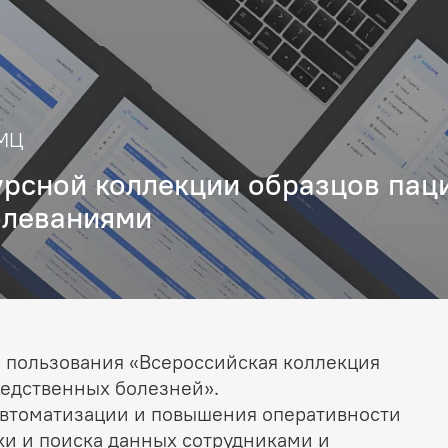
ИМЦ
урсной коллекции образцов пац
олеваниями
 пользования «Всероссийская коллекция
ледственных болезней».
автоматизации и повышения оперативности
ки и поиска данных сотрудниками и