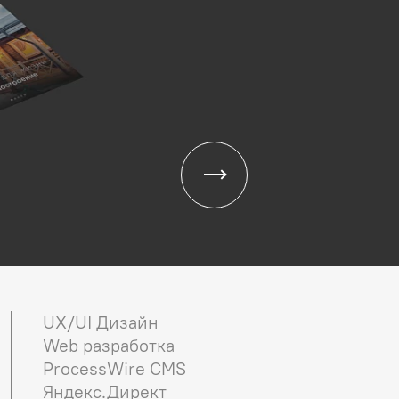
UX/UI Дизайн
Web разработка
ProcessWire CMS
Яндекс.Директ