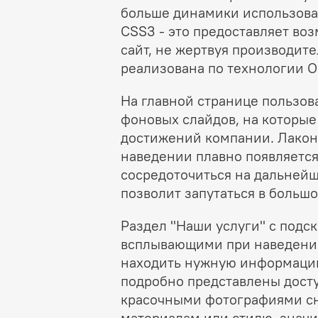
больше динамики использова
CSS3 - это предоставляет во
сайт, не жертвуя производит
реализована по технологии O
На главной странице пользов
фоновых слайдов, на которы
достижений компании. Лакони
наведении плавно появляется
сосредоточиться на дальнейш
позволит запутаться в больш
Раздел "Наши услуги" с подск
всплывающими при наведении
находить нужную информацию
подробно представлены дост
красочными фотографиями с
материалам или стилю, знач